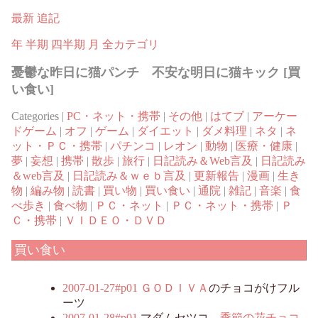
最新
追記
年
半期
四半期
月
全カテゴリ
憂鬱な昨日に猫パンチ 不安な明日に猫キック [買
い食い]
Categories |
PC・ネット・携帯
|
その他
|
はてブ
|
アーケー
ドゲーム
|
オフ
|
ゲーム
|
ダイエット
|
ダメ料理
|
ネタ
|
ネ
ット・ＰＣ・携帯
|
パチンコ
|
レオン
|
動物
|
医療・健康
|
夢
|
妄想
|
携帯
|
散歩
|
旅行
|
日記読み＆Web言及
|
日記読み
＆web言及
|
日記読み＆ｗｅｂ言及
|
更新報告
|
漫画
|
生き
物
|
編み物
|
読書
|
買い物
|
買い食い
|
通院
|
雑記
|
音楽
|
食
べ歩き
|
食べ物
|
ＰＣ・ネット
|
ＰＣ・ネット・携帯
|
Ｐ
Ｃ・携帯
|
ＶＩＤＥＯ・ＤＶＤ
買い食い
2007-01-27#p01
ＧＯＤＩＶＡ
のチョコがけフル
ーツ
2007-01-28#p01
マダムセツコ
季節の花チョコ