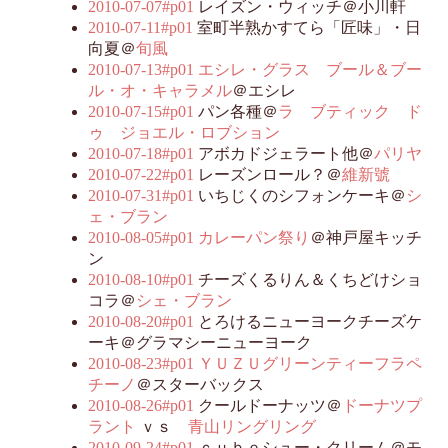
2010-07-07#p01
レイズン・ウィッチ＠小川軒
2010-07-11#p01
室町半熟かすてら「匠味」・日
向夏＠
旬風
2010-07-13#p01
エシレ・グラス ブール＆ブー
ル・オ・キャラメル
＠エシレ
2010-07-15#p01
パン各種＠
ラ ブティック ド
ゥ ジョエル・ロブション
2010-07-18#p01
アボカドジェラート他＠
パリヤ
2010-07-22#p01
レーズンロール？＠
維新號
2010-07-31#p01
いちじくのシフォンケーキ＠
シ
ェ・ブラン
2010-08-05#p01
カレーパン祭り
＠神戸屋キッチ
ン
2010-08-10#p01
チーズくるりん＆くちどけショ
コラ＠
シェ・ブラン
2010-08-20#p01
とろけるニューヨークチーズケ
ーキ＠グラマシーニューヨーク
2010-08-23#p01
ＹＵＺＵグリーンティーフラペ
チーノ
＠スターバックス
2010-08-26#p01
クールドーナッツ＠
ドーナツプ
ラント
ｖｓ
青山リングリング
2010-09-24#p01
ｃｕｂｅシュー・クリーム＠モ