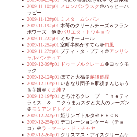
2009-11-10#p01
メロンパンラスク
＠ハッピーハ
ッピー
2009-11-12#p01
ミスタームシパン
2009-11-19#p01
木苺のクリームチーズ＆フラン
ボワーズ 他＠
バリエタ・トウキョウ
2009-11-22#p01
ミルキーロール
2009-11-25#p01
室町半熟かすてら＠
旬風
2009-11-27#p01
プティ・タ・プティ＠
アンリシ
ャルパンティエ
2009-12-09#p01
ドゥーブルクレーム
＠ヨックモ
ック
2009-12-12#p01
ぽてと大福＠
越後鶴屋
2009-12-16#p01
いきなり団子＆肥後まんじゅう
＆芋餅＠
くま純
？
2009-12-19#p01
とろけるクレープ Ｔｈｅティ
ラミス ＆ コクうまカスタと大人のレーズン
＠
モミアンドトイズ
2009-12-24#p01
姫リンゴトルタ＠ＰＥＣＫ
2009-12-25#p01
デコレーションケーキ（チョ
コ）＠
ラ・マーレ・ド・チャヤ
2009-12-26#p01
クリスマス・アイスクリームケ