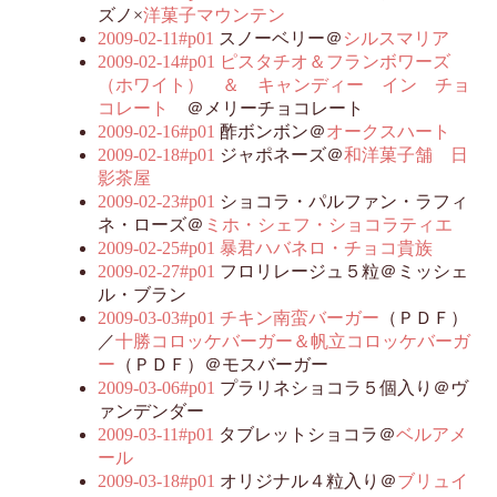
ズノ×
洋菓子マウンテン
2009-02-11#p01
スノーベリー＠
シルスマリア
2009-02-14#p01
ピスタチオ＆フランボワーズ
（ホワイト） ＆ キャンディー イン チョ
コレート
＠メリーチョコレート
2009-02-16#p01
酢ボンボン＠
オークスハート
2009-02-18#p01
ジャポネーズ＠
和洋菓子舗 日
影茶屋
2009-02-23#p01
ショコラ・パルファン・ラフィ
ネ・ローズ＠
ミホ・シェフ・ショコラティエ
2009-02-25#p01
暴君ハバネロ・チョコ貴族
2009-02-27#p01
フロリレージュ５粒＠ミッシェ
ル・ブラン
2009-03-03#p01
チキン南蛮バーガー
（ＰＤＦ）
／
十勝コロッケバーガー＆帆立コロッケバーガ
ー
（ＰＤＦ）＠モスバーガー
2009-03-06#p01
プラリネショコラ５個入り＠ヴ
ァンデンダー
2009-03-11#p01
タブレットショコラ＠
ベルアメ
ール
2009-03-18#p01
オリジナル４粒入り＠
ブリュイ