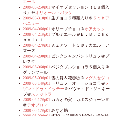
エール
2009-03-25#p01
マイオブセッション（１８個入
り）＠
オリオール・バラゲ
2009-03-31#p01
生チョコ５種類入り＠
５ｔｈア
べニュー
2009-04-06#p01
オリーブチョコ＠
オアカック
2009-04-21#p01
プルミエール＠Ｂ．Ｂ．Ｃｈｏ
ｃｏｌａｔ
2009-04-27#p01
ＡＺアソート３＠ミカエル・ア
ズーズ
2009-04-29#p01
ピンクシャンパントリュフ＠プ
レスタ
2009-05-06#p01
ベジタブルショコラ５個入り＠
グランフール
2009-05-09#p01
雪の舞＆花恋歌＠
マダムセツコ
2009-05-14#p01
トリュフ オー ショコラ＠
メ
ゾン・ドゥ・イッテー
＆パヴェ・ド・ジュネー
ブ＠
ステットラー
2009-05-17#p01
カカオの実 カボスジョーンヌ
＠
テオブロマ
2009-06-17#p01
みなと蛸
2009-06-29#p01
“阿佐ヶ谷鯛焼き戦争”を追体験