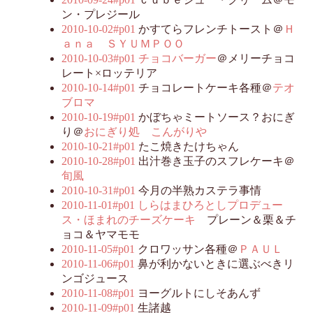
ン・プレジール
2010-10-02#p01
かすてらフレンチトースト＠
Ｈ
ａｎａ ＳＹＵＭＰＯＯ
2010-10-03#p01
チョコバーガー
＠メリーチョコ
レート×ロッテリア
2010-10-14#p01
チョコレートケーキ各種＠
テオ
ブロマ
2010-10-19#p01
かぼちゃミートソース？おにぎ
り＠
おにぎり処 こんがりや
2010-10-21#p01
たこ焼きたけちゃん
2010-10-28#p01
出汁巻き玉子のスフレケーキ＠
旬風
2010-10-31#p01
今月の半熟カステラ事情
2010-11-01#p01
しらはまひろとしプロデュー
ス・ほまれのチーズケーキ
プレーン＆栗＆チ
ョコ＆ヤマモモ
2010-11-05#p01
クロワッサン各種＠
ＰＡＵＬ
2010-11-06#p01
鼻が利かないときに選ぶべきリ
ンゴジュース
2010-11-08#p01
ヨーグルトにしそあんず
2010-11-09#p01
生諸越