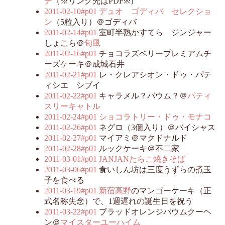
デ
（※リンク先はPDF※）
2011-02-10#p01
デュオ ゴディバ セレクショ
ン
（5粒入り）＠ゴディバ
2011-02-14#p01
室町半熟かすてら ジンジャー
しょこら＠
旬風
2011-02-16#p01
チョコラズベリープレミアムチ
ーズケーキ＠成城石井
2011-02-21#p01
レ・クレアシオン・ドゥ・パテ
ィシエ シブイ
2011-02-22#p01
キャラメル？バウム？＠
パティ
スリーキャトル
2011-02-24#p01
ショコラトリー・ドゥ・モナコ
2011-02-26#p01
ネグロ（3個入り）＠バイシャス
2011-02-27#p01
マイアミ＠マクドナルド
2011-02-28#p01
ルックケーキ＠不二家
2011-03-01#p01
JANJANたらこ焼きそば
2011-03-06#p01
食いしん坊は三度うずらの煮玉
子を食べる
2011-03-19#p01
新宿高野
のマンゴーケーキ（正
式名称失念）で、1週遅れの誕生日を祝う
2011-03-22#p01
ブラッドオレンジバウムクーヘ
ン＠
マイスターユーハイム