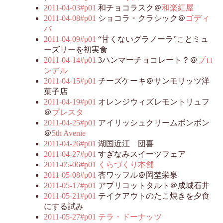
2011-04-03#p01
和チョコラスク＠
和楽紅屋
2011-04-08#p01
ショコラ・クラシック＠
ゴディ
バ
2011-04-09#p01
“甘くないグラノーラ”ことミュ
ーズリーを初実食
2011-04-14#p01
3ハンマーチョコレート？＠
ブロ
ンデル
2011-04-15#p01
チーズケーキ＠サンモリッツ洋
菓子店
2011-04-19#p01
オレンジウィズレモントリュフ
＠
プレスタ
2011-04-25#p01
アイリッシュクリームボンボン
＠
5th Avenie
2011-04-26#p01
湖国近江 団喜
2011-04-27#p01
すぎなみスイーツフェア
2011-05-06#p01
くらづくり本舗
2011-05-08#p01
杏ワッフル＠岡埜栄泉
2011-05-17#p01
アプリコットタルト＠成城石井
2011-05-21#p01
テイクアウトのたこ焼きを夕食
にする試み
2011-05-27#p01
テラ・ドーナッツ