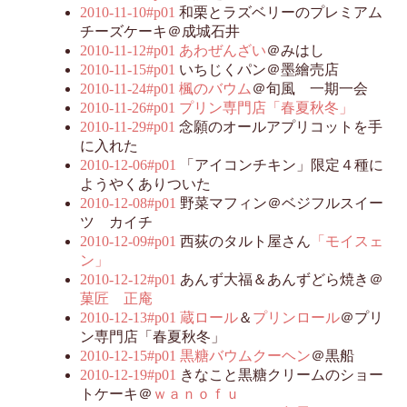
2010-11-10#p01
和栗とラズベリーのプレミアム
チーズケーキ＠成城石井
2010-11-12#p01
あわぜんざい
＠みはし
2010-11-15#p01
いちじくパン＠墨繪売店
2010-11-24#p01
楓のバウム
＠旬風 一期一会
2010-11-26#p01
プリン専門店「春夏秋冬」
2010-11-29#p01
念願のオールアプリコットを手
に入れた
2010-12-06#p01
「アイコンチキン」限定４種に
ようやくありついた
2010-12-08#p01
野菜マフィン＠ベジフルスイー
ツ カイチ
2010-12-09#p01
西荻のタルト屋さん
「モイスェ
ン」
2010-12-12#p01
あんず大福＆あんずどら焼き＠
菓匠 正庵
2010-12-13#p01
蔵ロール
＆
プリンロール
＠プリ
ン専門店「春夏秋冬」
2010-12-15#p01
黒糖バウムクーヘン
＠黒船
2010-12-19#p01
きなこと黒糖クリームのショー
トケーキ＠
ｗａｎｏｆｕ