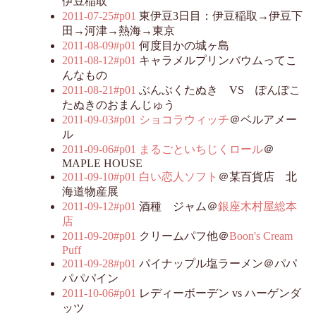
伊豆稲取
2011-07-25#p01
東伊豆3日目：伊豆稲取→伊豆下
田→河津→熱海→東京
2011-08-09#p01
何度目かの城ヶ島
2011-08-12#p01
キャラメルプリンバウムってこ
んなもの
2011-08-21#p01
ぶんぶくたぬき VS ぽんぽこ
たぬきのおまんじゅう
2011-09-03#p01
ショコラウィッチ
＠ベルアメー
ル
2011-09-06#p01
まるごといちじくロール
＠
MAPLE HOUSE
2011-09-10#p01
白い恋人ソフト
＠某百貨店 北
海道物産展
2011-09-12#p01
酒種 ジャム＠
銀座木村屋総本
店
2011-09-20#p01
クリームパフ他＠
Boon's Cream
Puff
2011-09-28#p01
パイナップル塩ラーメン＠パパ
パパパイン
2011-10-06#p01
レディーボーデン vs ハーゲンダ
ッツ