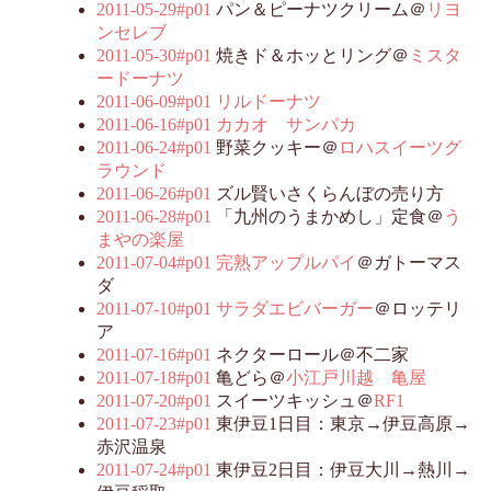
2011-05-29#p01
パン＆ピーナツクリーム＠
リヨ
ンセレブ
2011-05-30#p01
焼きド＆ホッとリング＠
ミスタ
ードーナツ
2011-06-09#p01
リルドーナツ
2011-06-16#p01
カカオ サンパカ
2011-06-24#p01
野菜クッキー＠
ロハスイーツグ
ラウンド
2011-06-26#p01
ズル賢いさくらんぼの売り方
2011-06-28#p01
「九州のうまかめし」定食＠
う
まやの楽屋
2011-07-04#p01
完熟アップルパイ
＠ガトーマス
ダ
2011-07-10#p01
サラダエビバーガー
＠ロッテリ
ア
2011-07-16#p01
ネクターロール＠不二家
2011-07-18#p01
亀どら＠
小江戸川越 亀屋
2011-07-20#p01
スイーツキッシュ＠
RF1
2011-07-23#p01
東伊豆1日目：東京→伊豆高原→
赤沢温泉
2011-07-24#p01
東伊豆2日目：伊豆大川→熱川→