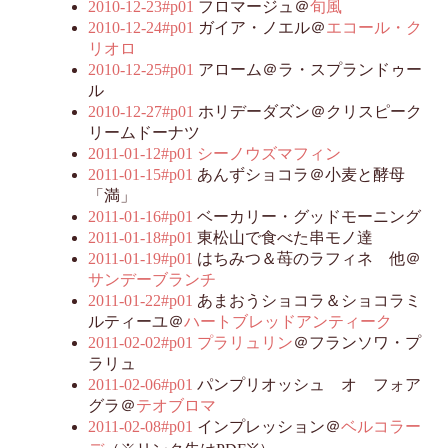
2010-12-23#p01
フロマージュ＠
旬風
2010-12-24#p01
ガイア・ノエル＠
エコール・ク
リオロ
2010-12-25#p01
アローム＠ラ・スプランドゥー
ル
2010-12-27#p01
ホリデーダズン＠クリスピーク
リームドーナツ
2011-01-12#p01
シーノウズマフィン
2011-01-15#p01
あんずショコラ＠小麦と酵母
「満」
2011-01-16#p01
ベーカリー・グッドモーニング
2011-01-18#p01
東松山で食べた串モノ達
2011-01-19#p01
はちみつ＆苺のラフィネ 他＠
サンデーブランチ
2011-01-22#p01
あまおうショコラ＆ショコラミ
ルティーユ＠
ハートブレッドアンティーク
2011-02-02#p01
プラリュリン
＠フランソワ・プ
ラリュ
2011-02-06#p01
パンプリオッシュ オ フォア
グラ＠
テオブロマ
2011-02-08#p01
インプレッション＠
ベルコラー