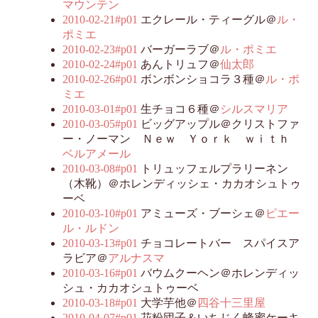
マウンテン
2010-02-21#p01
エクレール・ティーグル＠
ル・
ポミエ
2010-02-23#p01
バーガーラブ＠
ル・ポミエ
2010-02-24#p01
あんトリュフ＠
仙太郎
2010-02-26#p01
ボンボンショコラ３種＠
ル・ポ
ミエ
2010-03-01#p01
生チョコ６種＠
シルスマリア
2010-03-05#p01
ビッグアップル＠クリストファ
ー・ノーマン Ｎｅｗ Ｙｏｒｋ ｗｉｔｈ
ベルアメール
2010-03-08#p01
トリュッフェルプラリーネン
（木靴）＠ホレンディッシェ・カカオシュトゥ
ーベ
2010-03-10#p01
アミューズ・ブーシェ＠
ピエー
ル・ルドン
2010-03-13#p01
チョコレートバー スパイスア
ラビア＠
アルナスマ
2010-03-16#p01
バウムクーヘン＠ホレンディッ
シュ・カカオシュトゥーベ
2010-03-18#p01
大学芋他＠
四谷十三里屋
2010-04-07#p01
花粉団子＆いちじく蜂蜜ケーキ