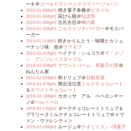
ーキ＠
コールドストーンクリマリージャパン
2010-01-04#p01
焼き菓子各種＠
ピカソル
2010-01-06#p01
花びら餅＠
仙太郎
2010-01-08#p01
古呂古呂＠
蜂の家
2010-01-10#p01
ごちそうツナバーガー
＠モスバ
ーガー
2010-01-11#p01
焼きかりんとう・味噌とカシュ
ーナッツ味 他＠
ウフモフ
2010-02-01#p01
ベイクド・ショコラ＠
ラ・メゾ
ン アンソレイユターブル
2010-02-03#p01
マウントバーム 和菓子の芽
＠
ねんりん家
2010-02-05#p01
和トリュフ＠
日影茶屋
2010-02-07#p01
熊出没注意
ミルクチョコレート
＆
ホワイトチョコレート
2010-02-10#p01
カポッサ アル ペペロンチー
ノ＠
バルベーロ
2010-02-13#p01
ダークチョコレートトリュフ＆
プラリーヌミルクチョコレートトリュフ＠イヴ
ァン・ヴァレンティン
2010-02-18#p01
ルージュ＠
ナオミミズノ×洋菓子