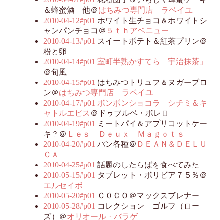
＆蜂蜜酒 他＠
はちみつ専門店 ラベイユ
2010-04-12#p01
ホワイト生チョコ＆ホワイトシ
ャンパンチョコ＠
５ｔｈアベニュー
2010-04-13#p01
スイートポテト＆紅茶プリン＠
粉と卵
2010-04-14#p01
室町半熟かすてら「宇治抹茶」
＠旬風
2010-04-15#p01
はちみつトリュフ＆ヌガーブロ
ン＠
はちみつ専門店 ラベイユ
2010-04-17#p01
ボンボンショコラ シチミ＆キ
ャトルエピス
＠ドゥブルベ・ボレロ
2010-04-19#p01
ミートパイ＆アプリコットケー
キ？＠
Ｌｅｓ Ｄｅｕｘ Ｍａｇｏｔｓ
2010-04-20#p01
パン各種＠
ＤＥＡＮ＆ＤＥＬＵ
ＣＡ
2010-04-25#p01
話題のしたらばを食べてみた
2010-05-15#p01
タブレット・ボリビア７５％＠
エルセイボ
2010-05-20#p01
ＣＯＣＯ＠マックスブレナー
2010-05-28#p01
コレクション ゴルフ（ロー
ズ）＠
オリオール・バラゲ