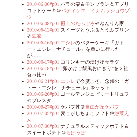
2010-06-06#p01
バラの雫＆モンブラン＆アプリ
コットケーキ＠
パティシエ イナムラショウゾ
ウ
2010-06-08#p01
極上のたべごろ
＠ねんりん家
2010-06-12#p01
スイーツとうふ＆とうふプリン
＠
翠家
2010-06-16#p01
エシレ
のバターケーキ「ガト
ー・エシレ ナチュール」を買いに行った
が……
2010-06-17#p01
コリンキーの漬け物サラダ
2010-06-18#p01
“卵かけご飯風おにぎり”を２社
食べ比べ
2010-06-21#p01
エシレ
で今度こそ、念願の「ガ
トー・エシレ ナチュール」をゲット
2010-06-26#p01
ゴールデンジュピリートリュフ
＠プレスタ
2010-06-27#p01
ケバブ丼＠
自由が丘ケバブ
2010-07-05#p01
麦こがしちょこソフト＠
惣菜え
ん
2010-07-06#p01
ナチュラルスティックポテト＆
スイートポテト＠
らぽっぽ