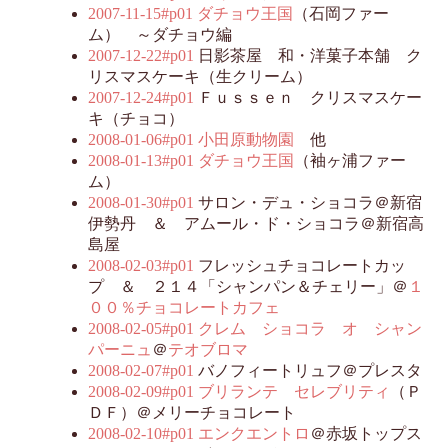
2007-11-15#p01
ダチョウ王国
（石岡ファー
ム） ～ダチョウ編
2007-12-22#p01
日影茶屋 和・洋菓子本舗 ク
リスマスケーキ（生クリーム）
2007-12-24#p01
Ｆｕｓｓｅｎ クリスマスケー
キ（チョコ）
2008-01-06#p01
小田原動物園
他
2008-01-13#p01
ダチョウ王国
（袖ヶ浦ファー
ム）
2008-01-30#p01
サロン・デュ・ショコラ＠新宿
伊勢丹 ＆ アムール・ド・ショコラ＠新宿高
島屋
2008-02-03#p01
フレッシュチョコレートカッ
プ ＆ ２１４「シャンパン＆チェリー」＠
１
００％チョコレートカフェ
2008-02-05#p01
クレム ショコラ オ シャン
パーニュ
＠
テオブロマ
2008-02-07#p01
バノフィートリュフ＠プレスタ
2008-02-09#p01
ブリランテ セレブリティ
（Ｐ
ＤＦ）＠メリーチョコレート
2008-02-10#p01
エンクエントロ
＠赤坂トップス