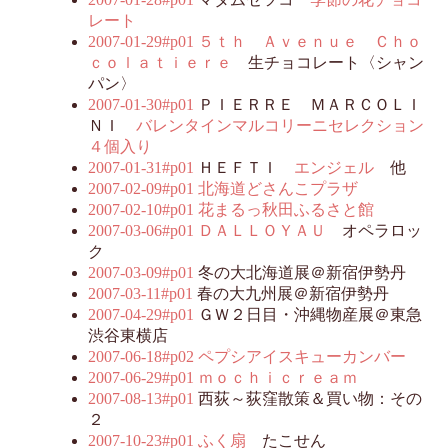
レート
2007-01-29#p01
５ｔｈ Ａｖｅｎｕｅ Ｃｈｏ
ｃｏｌａｔｉｅｒｅ
生チョコレート〈シャン
パン〉
2007-01-30#p01
ＰＩＥＲＲＥ ＭＡＲＣＯＬＩ
ＮＩ
バレンタインマルコリーニセレクション
４個入り
2007-01-31#p01
ＨＥＦＴＩ
エンジェル
他
2007-02-09#p01
北海道どさんこプラザ
2007-02-10#p01
花まるっ秋田ふるさと館
2007-03-06#p01
ＤＡＬＬＯＹＡＵ
オペラロッ
ク
2007-03-09#p01
冬の大北海道展＠新宿伊勢丹
2007-03-11#p01
春の大九州展＠新宿伊勢丹
2007-04-29#p01
ＧＷ２日目・沖縄物産展＠東急
渋谷東横店
2007-06-18#p02
ペプシアイスキューカンバー
2007-06-29#p01
ｍｏｃｈｉｃｒｅａｍ
2007-08-13#p01
西荻～荻窪散策＆買い物：その
２
2007-10-23#p01
ふく扇
たこせん