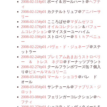
2008-02-11#p01
ボーイ＆ガールハート＠
ヘフテ
ィ
2008-02-12#p01
カクテルトリュフ＠
アニバーサ
リー
2008-02-15#p01
こころばせ＠
マダムセツコ
2008-02-17#p01
オイルコレクション
＆
パフュー
ムコレクション
＠マイスターユーハイム
2008-02-19#p01
ストロベリー＠
５ｔｈアベニュ
ー
2008-02-22#p01
パヴェ・ド・ジュネーブ
＠ステ
ットラー
2008-02-24#p01
プレミアムあまおうストロベリ
ー ＆ トレス ネグロ
＠ドーナッツプラント
2008-02-27#p01
クールフランボワーズ缶７個入
り＠
ピエールマルコリーニ
2008-03-01#p01
マール・ショコラ
＠パレ ド
オール
2008-03-05#p01
サンテュール＠
ファブリス・ジ
ロット
2008-03-08#p01
フェリンガーコレクション＠
ヘ
フティ
2008-03-27#p01
ショコラ・ド・ヴィタメールＳ