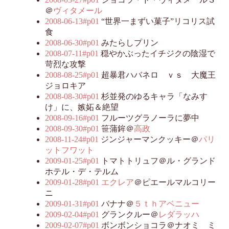
＠
ヴィタメール
2008-06-13#p01
“世界一まずい菓子”リコリス試
食
2008-06-30#p01
みたらしプリン
2008-07-11#p01
穏やかぶったイチジクの陰湿で
苛烈な攻撃
2008-08-25#p01
超暴君ハバネロ ｖｓ 大魔王
ジョロキア
2008-08-30#p01
杉並発のゆるキャラ「なみす
け」に、嫉妬＆絶望
2008-09-16#p01
フルーツグラノーラに夢中
2008-09-30#p01
笹蒲鉾＠
高政
2008-11-24#p01
ジンジャーマンクッキー＠
パリ
ットフワット
2009-01-25#p01
トマトトリュフ＠ル・グランド
ホテル・デ・テルム
2009-01-28#p01
エクレア
＠ピエールマルコリー
ニ
2009-01-31#p01
バナナ＠
５ｔｈアベニュー
2009-02-04#p01
グランクルー＠
レダラッハ
2009-02-07#p01
ボンボンショコラ＠ナオミ ミ