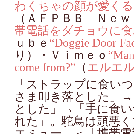
わくちゃの顔が愛くる
（ＡＦＰＢＢ Ｎｅｗ
帯電話をダチョウに
ｕｂｅ
“Doggie Door Fac
り）・Ｖｉｍｅｏ
“Mam
come from?”
（
エルエ
「ストラップに食いつ
さま叩き落とした」→
とした」→「手に食い
れた」。駝鳥は頭悪く
エミュー。＜「携帯電