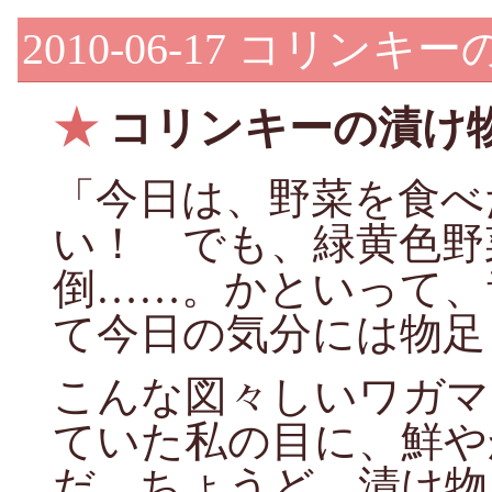
2010-06-17
コリンキー
★
コリンキーの漬け
「今日は、野菜を食べ
い！ でも、緑黄色野
倒……。かといって、
て今日の気分には物足
こんな図々しいワガマ
ていた私の目に、鮮や
だ。ちょうど、漬け物