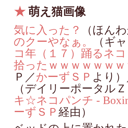
★
萌え猫画像
気に入った？
（ほんわ
のクーやなぁ。
（ギャ
コ年（１７）踊るネコ
拾ったｗｗｗｗｗｗｗ
Ｐ／
かーずＳＰ
より）
（デイリーポータルＺ
キ☆ネコパンチ - Boxing 
ーずＳＰ
経由）