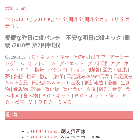
最新
追記
<< (2010-1Q)
(2010-3Q) >>
全期間
全期間/全カテゴリ
全カ
テゴリ
憂鬱な昨日に猫パンチ 不安な明日に猫キック [動
物 (2010年 第2四半期)]
Categories |
PC・ネット・携帯
|
その他
|
はてブ
|
アーケー
ドゲーム
|
オフ
|
ゲーム
|
ダイエット
|
ダメ料理
|
ネタ
|
ネ
ット・ＰＣ・携帯
|
パチンコ
|
レオン
|
動物
|
医療・健康
|
夢
|
妄想
|
携帯
|
散歩
|
旅行
|
日記読み＆Web言及
|
日記読み
＆web言及
|
日記読み＆ｗｅｂ言及
|
更新報告
|
漫画
|
生き
物
|
編み物
|
読書
|
買い物
|
買い食い
|
通院
|
雑記
|
音楽
|
食
べ歩き
|
食べ物
|
ＰＣ・ネット
|
ＰＣ・ネット・携帯
|
Ｐ
Ｃ・携帯
|
ＶＩＤＥＯ・ＤＶＤ
動物
2010-04-01#p02
萌え猫画像
2010-04-01#p03
萌えアニマル画像