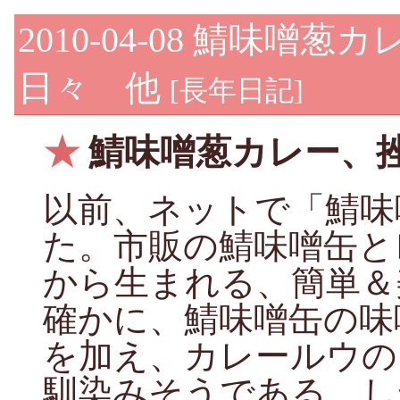
2010-04-08
鯖味噌葱カ
日々 他
[
長年日記
]
★
鯖味噌葱カレー、
以前、ネットで「鯖味
た。市販の鯖味噌缶と
から生まれる、簡単＆
確かに、鯖味噌缶の味
を加え、カレールウの
馴染みそうである。し