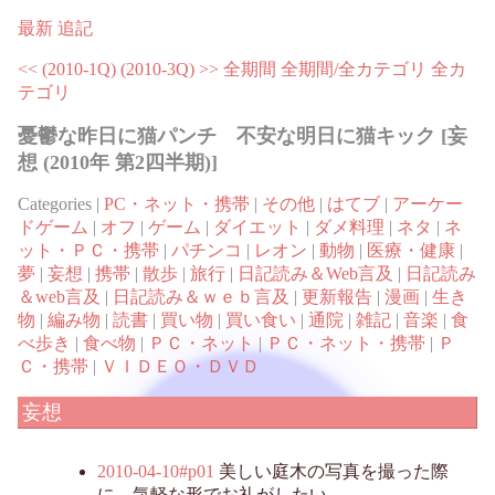
最新
追記
<< (2010-1Q)
(2010-3Q) >>
全期間
全期間/全カテゴリ
全カ
テゴリ
憂鬱な昨日に猫パンチ 不安な明日に猫キック [妄
想 (2010年 第2四半期)]
Categories |
PC・ネット・携帯
|
その他
|
はてブ
|
アーケー
ドゲーム
|
オフ
|
ゲーム
|
ダイエット
|
ダメ料理
|
ネタ
|
ネ
ット・ＰＣ・携帯
|
パチンコ
|
レオン
|
動物
|
医療・健康
|
夢
|
妄想
|
携帯
|
散歩
|
旅行
|
日記読み＆Web言及
|
日記読み
＆web言及
|
日記読み＆ｗｅｂ言及
|
更新報告
|
漫画
|
生き
物
|
編み物
|
読書
|
買い物
|
買い食い
|
通院
|
雑記
|
音楽
|
食
べ歩き
|
食べ物
|
ＰＣ・ネット
|
ＰＣ・ネット・携帯
|
Ｐ
Ｃ・携帯
|
ＶＩＤＥＯ・ＤＶＤ
妄想
2010-04-10#p01
美しい庭木の写真を撮った際
に、気軽な形でお礼がしたい