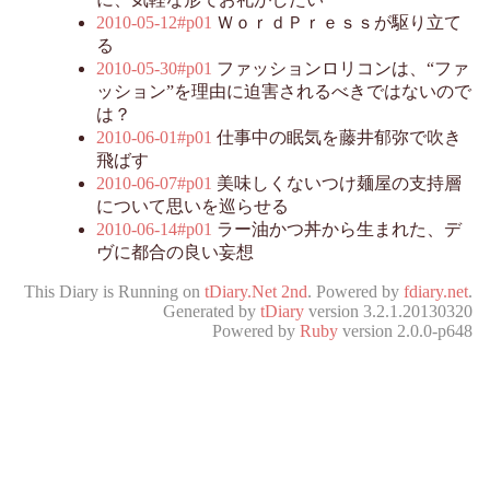
2010-05-12#p01
ＷｏｒｄＰｒｅｓｓが駆り立て
る
2010-05-30#p01
ファッションロリコンは、“ファ
ッション”を理由に迫害されるべきではないので
は？
2010-06-01#p01
仕事中の眠気を藤井郁弥で吹き
飛ばす
2010-06-07#p01
美味しくないつけ麺屋の支持層
について思いを巡らせる
2010-06-14#p01
ラー油かつ丼から生まれた、デ
ヴに都合の良い妄想
This Diary is Running on
tDiary.Net 2nd
. Powered by
fdiary.net
.
Generated by
tDiary
version 3.2.1.20130320
Powered by
Ruby
version 2.0.0-p648