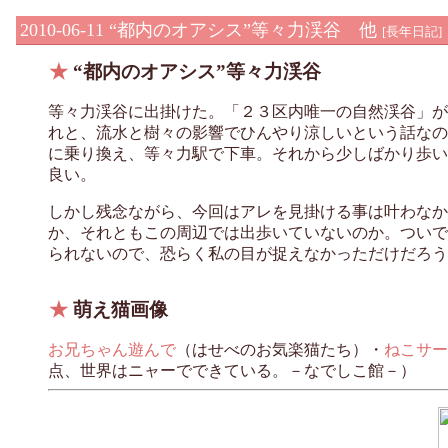
2010-06-11
“都内のオアシス”等々力渓谷 他
[
長年日記
]
★
“都内のオアシス”等々力渓谷
等々力渓谷に出掛けた。「２３区内唯一の自然渓谷」が
れと、流水と樹々の影響でひんやり涼しいという話なの
に乗り換え、等々力駅で下車。それから少しばかり歩い
良い。
しかし残念ながら、今回はアレを見掛ける事は叶わなか
か、それともこの周辺では出歩いていないのか。ついで
られないので、恐らく私の目が捉えなかっただけだろう
★
萌え猫画像
お兄ちゃん遊んで
（はせべのお気楽猫たち）・
ねこサー
点、世界はニャーでできている。－なでしこ館－）