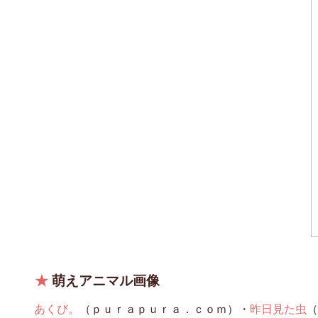
★
萌えアニマル画像
あくび。
（ｐｕｒａｐｕｒａ．ｃｏｍ）・
昨日見た虫
（