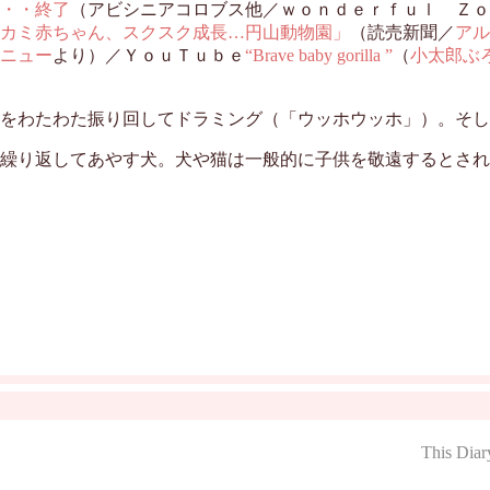
・・終了
（アビシニアコロブス他／ｗｏｎｄｅｒｆｕｌ Ｚｏ
カミ赤ちゃん、スクスク成長…円山動物園」
（読売新聞／
アル
ニュー
より）／ＹｏｕＴｕｂｅ
“Brave baby gorilla ”
（
小太郎ぶ
た振り回してドラミング（「ウッホウッホ」）。そしてバランス崩して
繰り返してあやす犬。犬や猫は一般的に子供を敬遠するとされ
This Diar