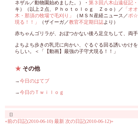
ネザル／動物園始めました。）・
第３回八木山遠征記・
キ）（以上２点、Ｐｈｏｔｏｌｏｇ Ｚｏｏ）／
「オオ
木・那須の牧場で毛刈り」
（ＭＳＮ産経ニュース／
ポ☆
現る！！」
（ザイーガ／
教官不定期日誌
より）
赤ちゃんゴリラが、おぼつかない後ろ足立ちして、両手をわたわ
よちよち歩きの乳児に向かい、ぐるぐる回る誘いかけを
らしい。＜「【動画】最強の子守犬現る！！」
★
その他
→
今日のはてブ
→
今日のＴｗｉｌｏｇ
[]
«前の日記(2010-06-10)
最新
次の日記(2010-06-12)»