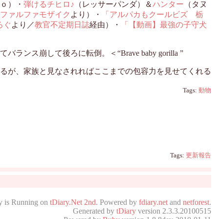
ｏ）・
弾けるチヒロ♪
（レッサーパンダ）＆
ハンター
（タヌ
ファルファモザイク
より）・
「アルパカもクールビズ 栃
ろぐ
より／
教官不定期日誌
経由）・
「【動画】最強の子守犬
後ろに転倒。＜“Brave baby gorilla ”
るが、家族と見なされればここまでの包容力を見せてくれる
Tags:
動物
Tags:
更新報告
y is Running on
tDiary.Net 2nd
. Powered by
fdiary.net
and
netforest
.
Generated by
tDiary
version 2.3.3.20100515