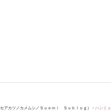
セアカツノカメムシ／Ｓｕｅｍｉ Ｓｕｂｌｏｇ）・
ハンミョ