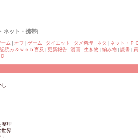
・ネット・携帯]
ゲーム
|
オフ
|
ゲーム
|
ダイエット
|
ダメ料理
|
ネタ
|
ネット・Ｐ
記読み＆ｗｅｂ言及
|
更新報告
|
漫画
|
生き物
|
編み物
|
読書
|
ＶＤ
かし
を整理
の世界
？」