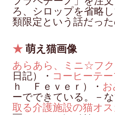
フラペチーノ」を注文
ろ、シロップを省略し
類限定という話だった
★
萌え猫画像
あらあら、ミニ☆フク
日記）・
コーヒーテー
ｈ Ｆｅｖｅｒ）・
お
ーでできている。－な
取る介護施設の猫オス