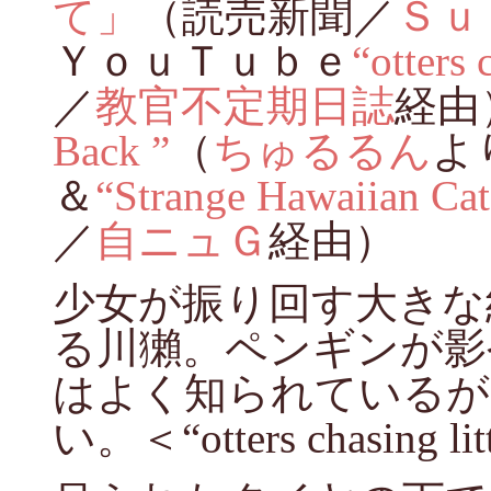
て」
（読売新聞／
Ｓｕ
ＹｏｕＴｕｂｅ
“otters c
／
教官不定期日誌
経由
Back ”
（
ちゅるるん
よ
＆
“Strange Hawaiian Cat
／
自ニュＧ
経由）
少女が振り回す大きな
る川獺。ペンギンが影
はよく知られているが
い。＜“otters chasing littl