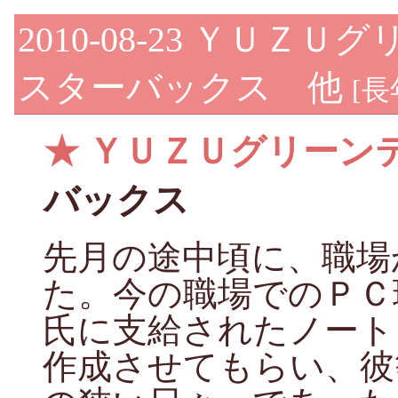
2010-08-23
ＹＵＺＵグ
スターバックス 他
[
長
★
ＹＵＺＵグリーン
バックス
先月の途中頃に、職場
た。今の職場でのＰＣ
氏に支給されたノート
作成させてもらい、彼