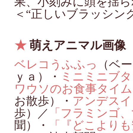
果、小刻みに頭を揺ら
＜“正しいブラッシング
★
萌えアニマル画像
ベレコうふふっ
（ベー
ｙａ）・
ミニミニブタ
ワウソのお食事タイム
お散歩）・
アンデスイ
歩）／
「フラミンゴ、
聞）・
「『どこよりも