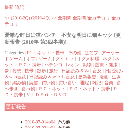
最新
追記
<< (2010-2Q)
(2010-4Q) >>
全期間
全期間/全カテゴリ
全カ
テゴリ
憂鬱な昨日に猫パンチ 不安な明日に猫キック [更
新報告 (2010年 第3四半期)]
Categories |
PC・ネット・携帯
|
その他
|
はてブ
|
アーケー
ドゲーム
|
オフ
|
ゲーム
|
ダイエット
|
ダメ料理
|
ネタ
|
ネ
ット・ＰＣ・携帯
|
パチンコ
|
レオン
|
動物
|
医療・健康
|
夢
|
妄想
|
携帯
|
散歩
|
旅行
|
日記読み＆Web言及
|
日記読み
＆web言及
|
日記読み＆ｗｅｂ言及
|
更新報告
|
漫画
|
生き
物
|
編み物
|
読書
|
買い物
|
買い食い
|
通院
|
雑記
|
音楽
|
食
べ歩き
|
食べ物
|
ＰＣ・ネット
|
ＰＣ・ネット・携帯
|
Ｐ
Ｃ・携帯
|
ＶＩＤＥＯ・ＤＶＤ
更新報告
2010-07-01#p04
その他
2010-07-02#p04
その他