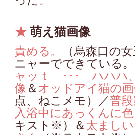
★
萌え猫画像
責める。
（烏森口の女
ニャーでできている。
ャッｔ ･･･ ハハ
像
＆
オッドアイ猫の画
点、ねこメモ）／
普段
入浴中にあっくんに色
キスト※）＆
太ましい