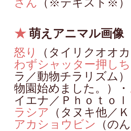
さん
（※テキスト※）
★
萌えアニマル画像
怒り
（タイリクオオカ
わずシャッター押しち
ラ／動物チラリズム）
物園始めました。）・
イエナ／Ｐｈｏｔｏｌ
ラシア
（タヌキ他／Ｋ
アカショウビン
（のん