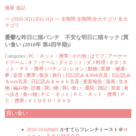
最新
追記
<< (2010-3Q)
(2011-1Q) >>
全期間
全期間/全カテゴリ
全カ
テゴリ
憂鬱な昨日に猫パンチ 不安な明日に猫キック [買
い食い (2010年 第4四半期)]
Categories |
PC・ネット・携帯
|
その他
|
はてブ
|
アーケー
ドゲーム
|
オフ
|
ゲーム
|
ダイエット
|
ダメ料理
|
ネタ
|
ネ
ット・ＰＣ・携帯
|
パチンコ
|
レオン
|
動物
|
医療・健康
|
夢
|
妄想
|
携帯
|
散歩
|
旅行
|
日記読み＆Web言及
|
日記読み
＆web言及
|
日記読み＆ｗｅｂ言及
|
更新報告
|
漫画
|
生き
物
|
編み物
|
読書
|
買い物
|
買い食い
|
通院
|
雑記
|
音楽
|
食
べ歩き
|
食べ物
|
ＰＣ・ネット
|
ＰＣ・ネット・携帯
|
Ｐ
Ｃ・携帯
|
ＶＩＤＥＯ・ＤＶＤ
買い食い
2010-10-02#p01
かすてらフレンチトースト＠
Ｈ
ａｎａ ＳＹＵＭＰＯＯ