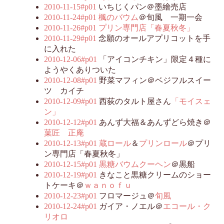
2010-11-15#p01
いちじくパン＠墨繪売店
2010-11-24#p01
楓のバウム
＠旬風 一期一会
2010-11-26#p01
プリン専門店「春夏秋冬」
2010-11-29#p01
念願のオールアプリコットを手
に入れた
2010-12-06#p01
「アイコンチキン」限定４種に
ようやくありついた
2010-12-08#p01
野菜マフィン＠ベジフルスイー
ツ カイチ
2010-12-09#p01
西荻のタルト屋さん
「モイスェ
ン」
2010-12-12#p01
あんず大福＆あんずどら焼き＠
菓匠 正庵
2010-12-13#p01
蔵ロール
＆
プリンロール
＠プリ
ン専門店「春夏秋冬」
2010-12-15#p01
黒糖バウムクーヘン
＠黒船
2010-12-19#p01
きなこと黒糖クリームのショー
トケーキ＠
ｗａｎｏｆｕ
2010-12-23#p01
フロマージュ＠
旬風
2010-12-24#p01
ガイア・ノエル＠
エコール・ク
リオロ