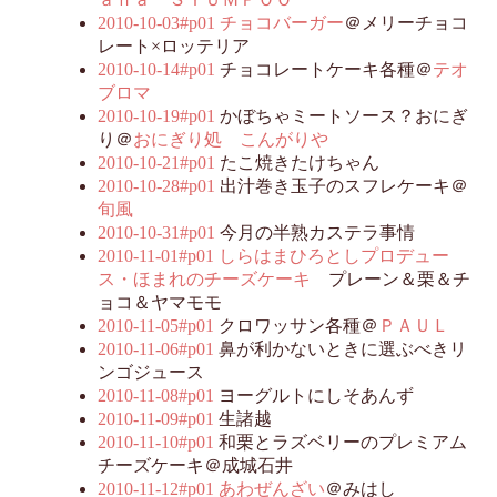
2010-10-03#p01
チョコバーガー
＠メリーチョコ
レート×ロッテリア
2010-10-14#p01
チョコレートケーキ各種＠
テオ
ブロマ
2010-10-19#p01
かぼちゃミートソース？おにぎ
り＠
おにぎり処 こんがりや
2010-10-21#p01
たこ焼きたけちゃん
2010-10-28#p01
出汁巻き玉子のスフレケーキ＠
旬風
2010-10-31#p01
今月の半熟カステラ事情
2010-11-01#p01
しらはまひろとしプロデュー
ス・ほまれのチーズケーキ
プレーン＆栗＆チ
ョコ＆ヤマモモ
2010-11-05#p01
クロワッサン各種＠
ＰＡＵＬ
2010-11-06#p01
鼻が利かないときに選ぶべきリ
ンゴジュース
2010-11-08#p01
ヨーグルトにしそあんず
2010-11-09#p01
生諸越
2010-11-10#p01
和栗とラズベリーのプレミアム
チーズケーキ＠成城石井
2010-11-12#p01
あわぜんざい
＠みはし