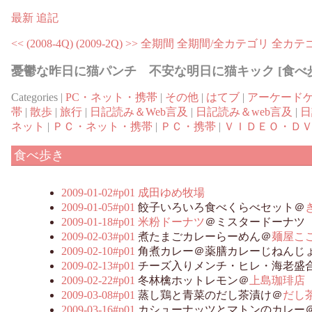
最新
追記
<< (2008-4Q)
(2009-2Q) >>
全期間
全期間/全カテゴリ
全カテ
憂鬱な昨日に猫パンチ 不安な明日に猫キック [食べ歩き (
Categories |
PC・ネット・携帯
|
その他
|
はてブ
|
アーケード
帯
|
散歩
|
旅行
|
日記読み＆Web言及
|
日記読み＆web言及
|
日
ネット
|
ＰＣ・ネット・携帯
|
ＰＣ・携帯
|
ＶＩＤＥＯ・Ｄ
食べ歩き
2009-01-02#p01
成田ゆめ牧場
2009-01-05#p01
餃子いろいろ食べくらべセット＠
2009-01-18#p01
米粉ドーナツ
＠ミスタードーナツ
2009-02-03#p01
煮たまごカレーらーめん＠
麺屋こ
2009-02-10#p01
角煮カレー＠薬膳カレーじねんじ
2009-02-13#p01
チーズ入りメンチ・ヒレ・海老盛
2009-02-22#p01
冬林檎ホットレモン＠
上島珈琲店
2009-03-08#p01
蒸し鶏と青菜のだし茶漬け＠
だし
2009-03-16#p01
カシューナッツとマトンのカレー