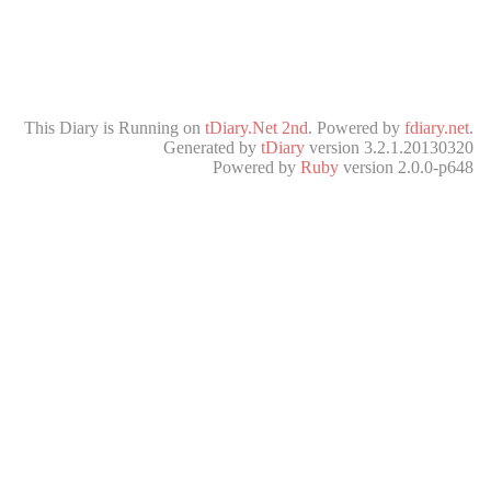
This Diary is Running on
tDiary.Net 2nd
. Powered by
fdiary.net
.
Generated by
tDiary
version 3.2.1.20130320
Powered by
Ruby
version 2.0.0-p648