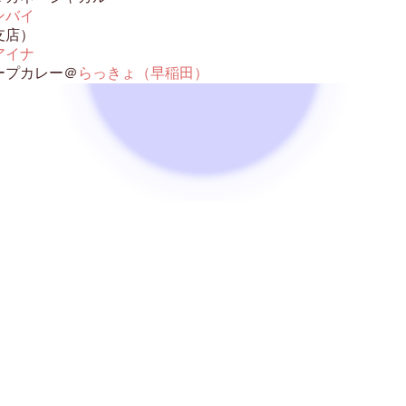
ンバイ
支店）
アイナ
ープカレー＠
らっきょ（早稲田）