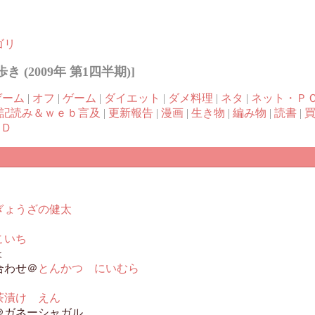
ゴリ
2009年 第1四半期)]
ゲーム
|
オフ
|
ゲーム
|
ダイエット
|
ダメ料理
|
ネタ
|
ネット・Ｐ
記読み＆ｗｅｂ言及
|
更新報告
|
漫画
|
生き物
|
編み物
|
読書
|
ＶＤ
ぎょうざの健太
こいち
ょ
合わせ＠
とんかつ にいむら
茶漬け えん
＠ガネーシャガル