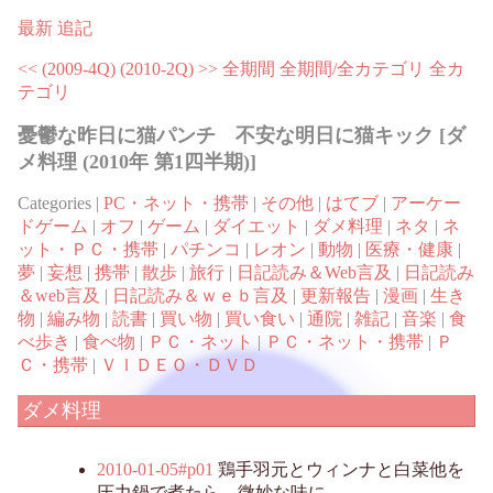
最新
追記
<< (2009-4Q)
(2010-2Q) >>
全期間
全期間/全カテゴリ
全カ
テゴリ
憂鬱な昨日に猫パンチ 不安な明日に猫キック [ダ
メ料理 (2010年 第1四半期)]
Categories |
PC・ネット・携帯
|
その他
|
はてブ
|
アーケー
ドゲーム
|
オフ
|
ゲーム
|
ダイエット
|
ダメ料理
|
ネタ
|
ネ
ット・ＰＣ・携帯
|
パチンコ
|
レオン
|
動物
|
医療・健康
|
夢
|
妄想
|
携帯
|
散歩
|
旅行
|
日記読み＆Web言及
|
日記読み
＆web言及
|
日記読み＆ｗｅｂ言及
|
更新報告
|
漫画
|
生き
物
|
編み物
|
読書
|
買い物
|
買い食い
|
通院
|
雑記
|
音楽
|
食
べ歩き
|
食べ物
|
ＰＣ・ネット
|
ＰＣ・ネット・携帯
|
Ｐ
Ｃ・携帯
|
ＶＩＤＥＯ・ＤＶＤ
ダメ料理
2010-01-05#p01
鶏手羽元とウィンナと白菜他を
圧力鍋で煮たら、微妙な味に