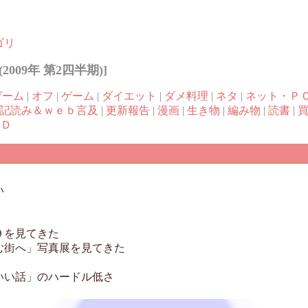
ゴリ
09年 第2四半期)]
ゲーム
|
オフ
|
ゲーム
|
ダイエット
|
ダメ料理
|
ネタ
|
ネット・Ｐ
記読み＆ｗｅｂ言及
|
更新報告
|
漫画
|
生き物
|
編み物
|
読書
|
ＶＤ
い
９を見てきた
む街へ」写真展を見てきた
いい話」のハードル低さ