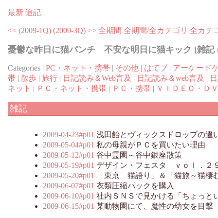
最新
追記
<< (2009-1Q)
(2009-3Q) >>
全期間
全期間/全カテゴリ
全カテ
憂鬱な昨日に猫パンチ 不安な明日に猫キック [雑記 (20
Categories |
PC・ネット・携帯
|
その他
|
はてブ
|
アーケード
帯
|
散歩
|
旅行
|
日記読み＆Web言及
|
日記読み＆web言及
|
日
ネット
|
ＰＣ・ネット・携帯
|
ＰＣ・携帯
|
ＶＩＤＥＯ・Ｄ
雑記
2009-04-23#p01
浅田飴とヴィックスドロップの違
2009-05-04#p01
私の母親がＰＣを買いたい理由
2009-05-12#p01
谷中霊園～谷中銀座散策
2009-05-19#p01
デザイン・フェスタ ｖｏｌ．２
2009-05-20#p01
「東京 猫語り」＆「猫旅～猫棲
2009-06-07#p01
衣類圧縮パックを購入
2009-06-10#p01
社内ＳＮＳで見かける「ちょっと
2009-06-15#p01
某動物園にて、魔性の幼女を目撃