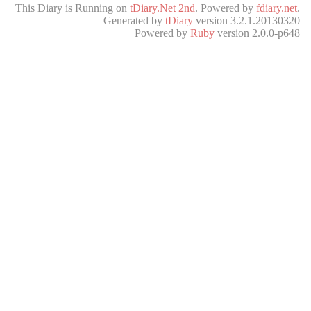
This Diary is Running on
tDiary.Net 2nd
. Powered by
fdiary.net
.
Generated by
tDiary
version 3.2.1.20130320
Powered by
Ruby
version 2.0.0-p648