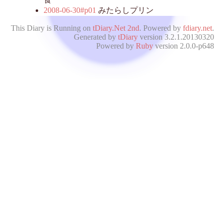
2008-06-30#p01
みたらしプリン
This Diary is Running on
tDiary.Net 2nd
. Powered by
fdiary.net
.
Generated by
tDiary
version 3.2.1.20130320
Powered by
Ruby
version 2.0.0-p648