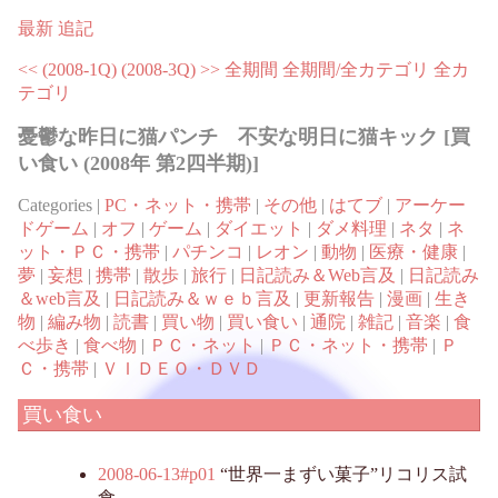
最新
追記
<< (2008-1Q)
(2008-3Q) >>
全期間
全期間/全カテゴリ
全カ
テゴリ
憂鬱な昨日に猫パンチ 不安な明日に猫キック [買
い食い (2008年 第2四半期)]
Categories |
PC・ネット・携帯
|
その他
|
はてブ
|
アーケー
ドゲーム
|
オフ
|
ゲーム
|
ダイエット
|
ダメ料理
|
ネタ
|
ネ
ット・ＰＣ・携帯
|
パチンコ
|
レオン
|
動物
|
医療・健康
|
夢
|
妄想
|
携帯
|
散歩
|
旅行
|
日記読み＆Web言及
|
日記読み
＆web言及
|
日記読み＆ｗｅｂ言及
|
更新報告
|
漫画
|
生き
物
|
編み物
|
読書
|
買い物
|
買い食い
|
通院
|
雑記
|
音楽
|
食
べ歩き
|
食べ物
|
ＰＣ・ネット
|
ＰＣ・ネット・携帯
|
Ｐ
Ｃ・携帯
|
ＶＩＤＥＯ・ＤＶＤ
買い食い
2008-06-13#p01
“世界一まずい菓子”リコリス試
食