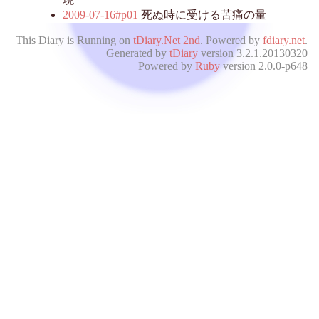
2009-07-16#p01
死ぬ時に受ける苦痛の量
This Diary is Running on
tDiary.Net 2nd
. Powered by
fdiary.net
.
Generated by
tDiary
version 3.2.1.20130320
Powered by
Ruby
version 2.0.0-p648