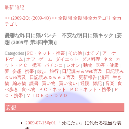
最新
追記
<< (2009-2Q)
(2009-4Q) >>
全期間
全期間/全カテゴリ
全カ
テゴリ
憂鬱な昨日に猫パンチ 不安な明日に猫キック [妄
想 (2009年 第3四半期)]
Categories |
PC・ネット・携帯
|
その他
|
はてブ
|
アーケー
ドゲーム
|
オフ
|
ゲーム
|
ダイエット
|
ダメ料理
|
ネタ
|
ネ
ット・ＰＣ・携帯
|
パチンコ
|
レオン
|
動物
|
医療・健康
|
夢
|
妄想
|
携帯
|
散歩
|
旅行
|
日記読み＆Web言及
|
日記読み
＆web言及
|
日記読み＆ｗｅｂ言及
|
更新報告
|
漫画
|
生き
物
|
編み物
|
読書
|
買い物
|
買い食い
|
通院
|
雑記
|
音楽
|
食
べ歩き
|
食べ物
|
ＰＣ・ネット
|
ＰＣ・ネット・携帯
|
Ｐ
Ｃ・携帯
|
ＶＩＤＥＯ・ＤＶＤ
妄想
2009-07-15#p01
「死にたい」に代わる穏当な表
現