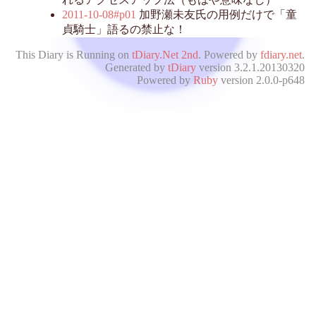
2011-10-08#p01
加野瀬未友氏の用例だけで「童
貞騎士」語るの禁止な！
This Diary is Running on
tDiary.Net 2nd
. Powered by
fdiary.net
.
Generated by
tDiary
version 3.2.1.20130320
Powered by
Ruby
version 2.0.0-p648