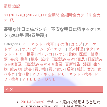
最新
追記
<< (2011-3Q)
(2012-1Q) >>
全期間
全期間/全カテゴリ
全カ
テゴリ
憂鬱な昨日に猫パンチ 不安な明日に猫キック [ネ
タ (2011年 第4四半期)]
Categories |
PC・ネット・携帯
|
その他
|
はてブ
|
アーケー
ドゲーム
|
オフ
|
ゲーム
|
ダイエット
|
ダメ料理
|
ネタ
|
ネ
ット・ＰＣ・携帯
|
パチンコ
|
レオン
|
動物
|
医療・健康
|
夢
|
妄想
|
携帯
|
散歩
|
旅行
|
日記読み＆Web言及
|
日記読み
＆web言及
|
日記読み＆ｗｅｂ言及
|
更新報告
|
漫画
|
生き
物
|
編み物
|
読書
|
買い物
|
買い食い
|
通院
|
雑記
|
音楽
|
食
べ歩き
|
食べ物
|
ＰＣ・ネット
|
ＰＣ・ネット・携帯
|
Ｐ
Ｃ・携帯
|
ＶＩＤＥＯ・ＤＶＤ
ネタ
2011-10-04#p01
テキスト庵内で通用すると思わ
れるアクセスアップ法（もはや意味なし）