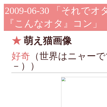
2009-06-30
「それでオ
『こんなオタ』コン」
★
萌え猫画像
好奇
（世界はニャーで
－））