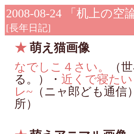
2008-08-24
「机上の空
[
長年日記
]
★
萌え猫画像
なでしこ４さい。
（世
る。）・
近くで寝たい
レ~
（ニャ郎ども通信
所）