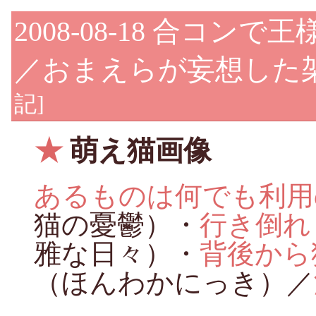
2008-08-18
合コンで王
／おまえらが妄想した
記
]
★
萌え猫画像
あるものは何でも利用
猫の憂鬱）・
行き倒れ
雅な日々）・
背後から
（ほんわかにっき）／