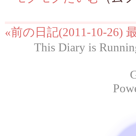
«前の日記(2011-10-26)
This Diary is Runni
G
Pow