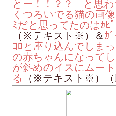
とー！！？？」と思わ
くつろいでる猫の画像
ﾐだと思ってたのはｶﾋﾟ
（※テキスト※）＆
ｶ
ﾖﾛと座り込んでしま
の赤ちゃんになってし
が斜めのイスにムート
る
（※テキスト※）（