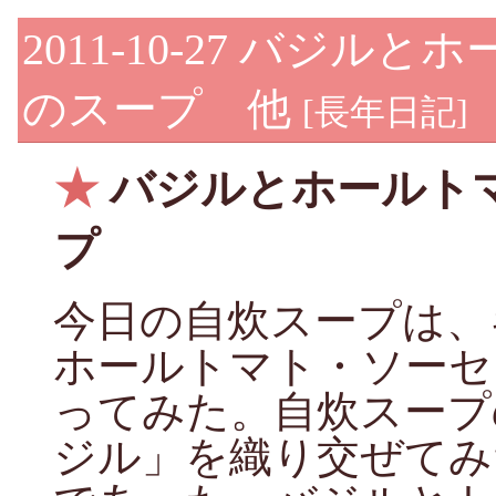
2011-10-27
バジルとホ
のスープ 他
[
長年日記
]
★
バジルとホールト
プ
今日の自炊スープは、
ホールトマト・ソーセ
ってみた。自炊スープ
ジル」を織り交ぜてみ