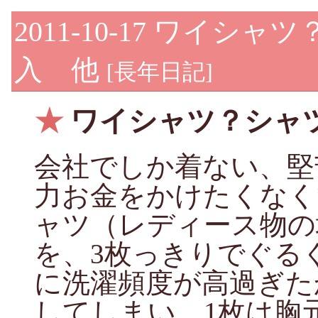
2011-10-17
ワイシャツ
入 他
[
長年日記
]
★
ワイシャツ？シャ
会社でしか着ない、堅
力お金をかけたくなく
ャツ（レディース物の
を、3枚っきりでぐる
に洗濯頻度が高過ぎた
してしまい、1枚は胸