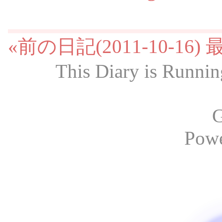
«前の日記(2011-10-16)
This Diary is Runni
G
Pow