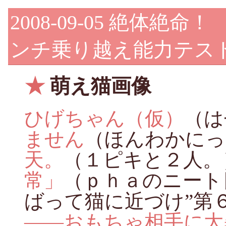
2008-09-05
絶体絶命！
ンチ乗り越え能力テス
★
萌え猫画像
ひげちゃん（仮）
（は
ません
（ほんわかにっ
天。
（１ピキと２人。
常」
（ｐｈａのニート
ばって猫に近づけ”第
――おもちゃ相手に大