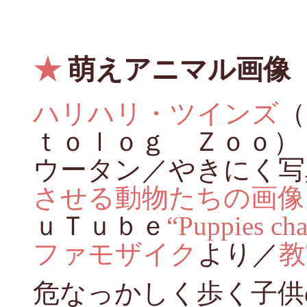
★
萌えアニマル画像
ハリハリ・ツインズ
（
ｔｏｌｏｇ Ｚｏｏ）
ウータン／やきにく写
させる動物たちの画像
ｕＴｕｂｅ
“Puppies cha
ファモザイク
より／
教
危なっかしく歩く子供