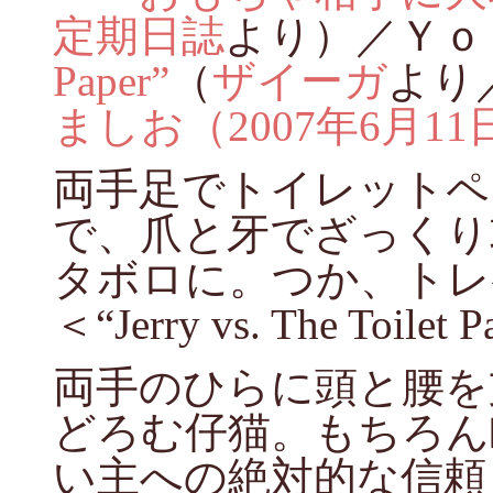
定期日誌
より）／Ｙｏ
Paper”
（
ザイーガ
より
ましお（2007年6月11
両手足でトイレットペ
で、爪と牙でざっくり
タボロに。つか、トレ
＜“Jerry vs. The Toilet P
両手のひらに頭と腰を
どろむ仔猫。もちろん
い主への絶対的な信頼