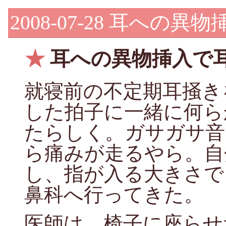
2008-07-28
耳への異物
★
耳への異物挿入で
就寝前の不定期耳掻き
した拍子に一緒に何ら
たらしく。ガサガサ音
ら痛みが走るやら。自
し、指が入る大きさで
鼻科へ行ってきた。
医師は、椅子に座らせ