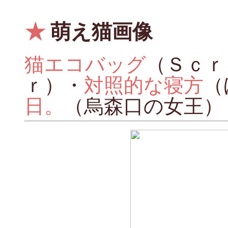
★
萌え猫画像
猫エコバッグ
（Ｓｃｒ
ｒ）・
対照的な寝方
（
日。
（烏森口の女王）